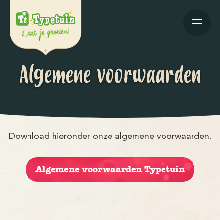
Algemene voorwaarden
Online
Download hieronder onze algemene voorwaarden.
V
Algemene voorwaarden Typetuin
Ov