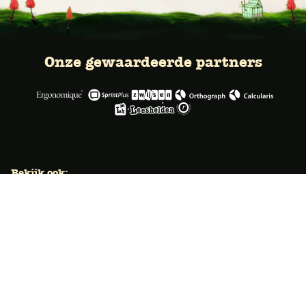
Onze gewaardeerde partners
Bekijk ook:
Locaties
Typecursus voor volwassenen
Typecursus voor Vlaanderen
Nieuws & artikelen
Knoppentraining voor scholen
Ook typecoach worden?