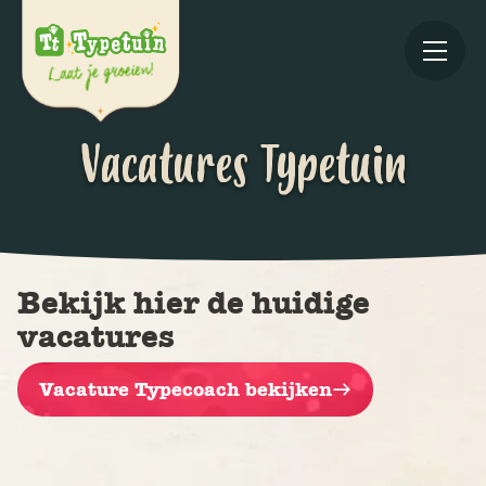
Vacatures Typetuin
Online
Bekijk hier de huidige
vacatures
V
Vacature Typecoach bekijken
Ov