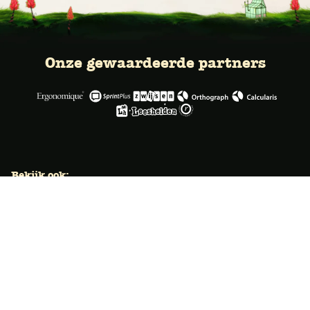
Onze gewaardeerde partners
Bekijk ook:
Locaties
Typecursus voor volwassenen
Typecursus voor Vlaanderen
Nieuws & artikelen
Knoppentraining voor scholen
Ook typecoach worden?