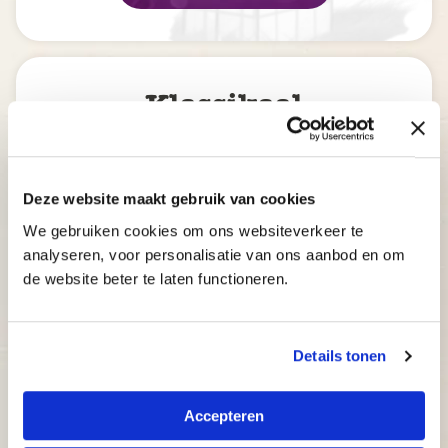
Klassikaal
€195
Deze website maakt gebruik van cookies
Onze klassikale typecursussen vinden
plaats op locatie in je buurt. In
We gebruiken cookies om ons websiteverkeer te
analyseren, voor personalisatie van ons aanbod en om
groepsverband wordt er extra gelet op
de website beter te laten functioneren.
houding en voortgang. Hiernaast heb je
ook toegang tot onze online module.
Details tonen
8 klassikale lessen met coach
5 Thuisstudie-weken
Accepteren
Op locatie in de buurt