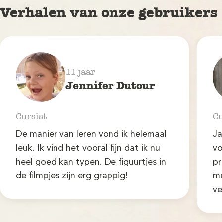
Demo
Verhalen van onze gebruikers
Aanmelden
11 jaar
Jennifer Dutour
Cursist
Cu
De manier van leren vond ik helemaal
Ja
leuk. Ik vind het vooral fijn dat ik nu
vo
heel goed kan typen. De figuurtjes in
pr
de filmpjes zijn erg grappig!
me
ve