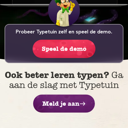
Probeer Typetuin zelf en speel de demo.
Speel de demo
V
Ook beter leren typen?
Ga
aan de slag met Typetuin
Meld je aan
M