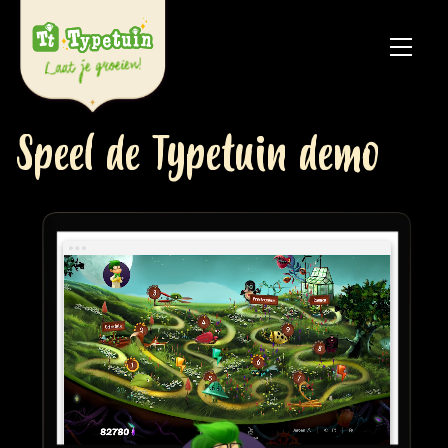
Speel de Typetuin demo
Online
V
Ov