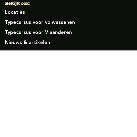
Bekijk ook:
Locaties
Typecursus voor volwassenen
Typecursus voor Vlaanderen
Nieuws & artikelen
Knoppentraining voor scholen
Ook typecoach worden?
Meer dan 50 jaar specialist
Typetuin verzorgt al meer dan 50 jaar met succes
klassikale typeopleidingen. Ook bieden we bekroonde
online typecursussen met begeleiding. Mede dankzij onze
ervaring en betrokkenheid hebben we een
slagingspercentage van boven de 97%.