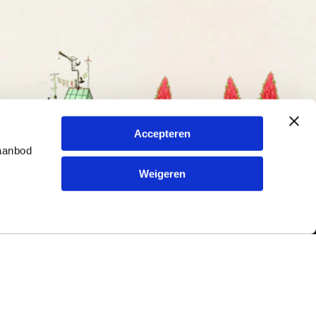
Accepteren
 aanbod
Weigeren
Contact
ur en
Typetuin