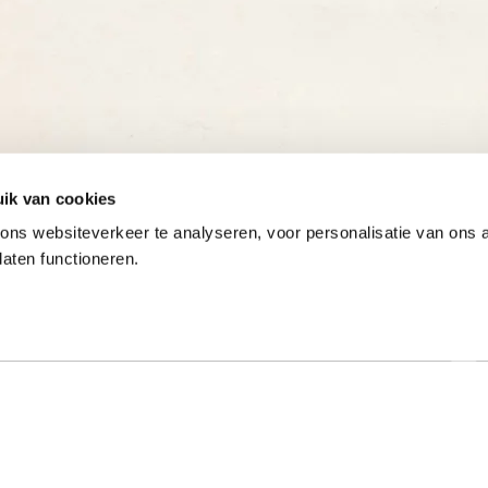
ik van cookies
ns websiteverkeer te analyseren, voor personalisatie van ons
laten functioneren.
Onze gewaardeerde partners
ar specialist
Hulp nodig?
t al meer dan 50 jaar met
Op werkdagen zijn we tussen 9:00 u