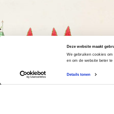
Deze website maakt gebru
We gebruiken cookies om o
en om de website beter te 
Details tonen
Bekijk ook:
Meer dan 50 ja
Typetuin verzorg
Locaties