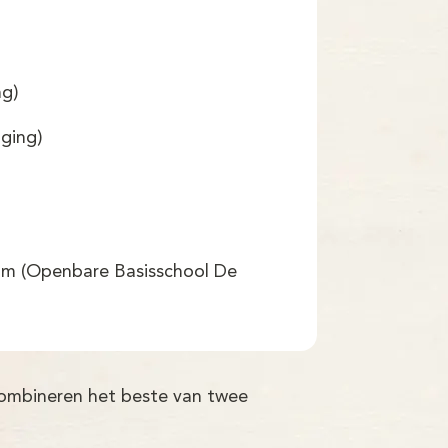
ng)
iging)
um (Openbare Basisschool De
 combineren het beste van twee