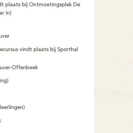
dt plaats bij Ontmoetingsplek De
r in)
uver
cursus vindt plaats bij Sporthal
euver-Offenbeek
ing)
leerlingen)
k