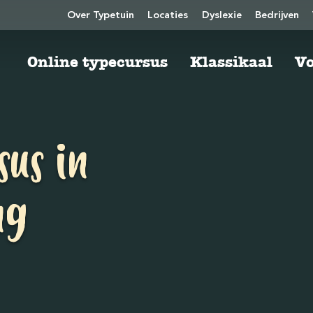
Over Typetuin
Locaties
Dyslexie
Bedrijven
Online typecursus
Klassikaal
Vo
sus in
ng