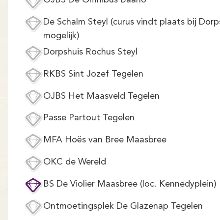
OJBS De Omnibus Baarlo
De Schalm Steyl (curus vindt plaats bij Dorps
mogelijk)
Dorpshuis Rochus Steyl
RKBS Sint Jozef Tegelen
OJBS Het Maasveld Tegelen
Passe Partout Tegelen
MFA Hoës van Bree Maasbree
OKC de Wereld
BS De Violier Maasbree (loc. Kennedyplein)
Ontmoetingsplek De Glazenap Tegelen