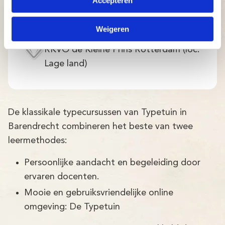
Accepteren
Kindcentrum Prins Constantijn
Papendrecht (alleen lln van deze
Weigeren
school)
RKVO de Kleine Prins Rotterdam (loc.
Lage land)
De klassikale typecursussen van Typetuin in
Barendrecht combineren het beste van twee
leermethodes:
Persoonlijke aandacht en begeleiding door
ervaren docenten.
Mooie en gebruiksvriendelijke online
omgeving: De Typetuin