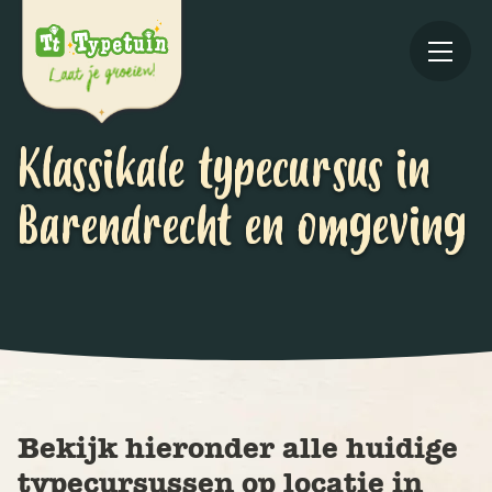
Klassikale typecursus in
Barendrecht en omgeving
Online
V
Ov
Bekijk hieronder alle huidige
typecursussen op locatie in