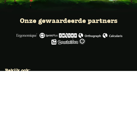
Onze gewaardeerde partners
Bekijk ook:
Locaties
Typecursus voor volwassenen
Typecursus voor Vlaanderen
Nieuws & artikelen
Knoppentraining voor scholen
Ook typecoach worden?