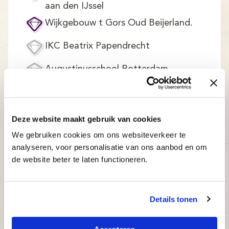
aan den IJssel
Wijkgebouw t Gors Oud Beijerland.
IKC Beatrix Papendrecht
Augustinusschool Rotterdam
Capelse Schoolvereniging CSV
Capelle aan den IJssel (Typecursus
Deze website maakt gebruik van cookies
vindt plaats bij Bibliotheek aan den
IJssel. Zoek deze locatie en schrijf je
We gebruiken cookies om ons websiteverkeer te
analyseren, voor personalisatie van ons aanbod en om
daar in)
de website beter te laten functioneren.
IKC De Fontein Dordrecht
Huis van de WIjk De Nieuwe Branding
Details tonen
OBS Jan Antonie Bijloo Rotterdam