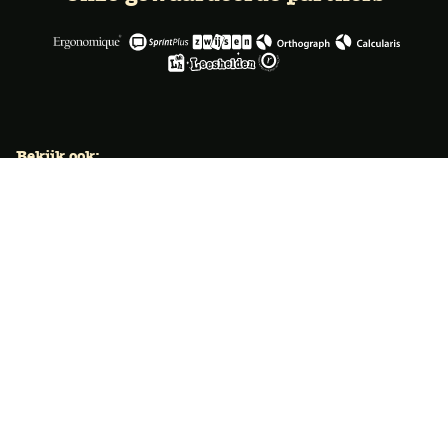
Bekijk ook:
Locaties
Typecursus voor volwassenen
Typecursus voor Vlaanderen
Nieuws & artikelen
Knoppentraining voor scholen
Ook typecoach worden?
Meer dan 50 jaar specialist
Typetuin verzorgt al meer dan 50 jaar met succes