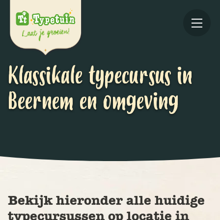
Klassikale typecursus in
Beernem en omgeving
Online
V
Ov
Bekijk hieronder alle huidige
typecursussen op locatie in