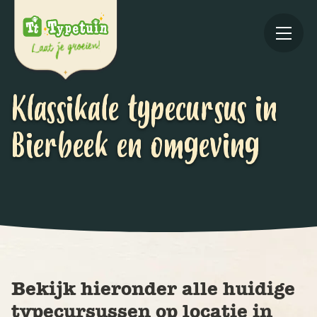
Klassikale typecursus in
Bierbeek en omgeving
Online
V
Ov
Bekijk hieronder alle huidige
typecursussen op locatie in