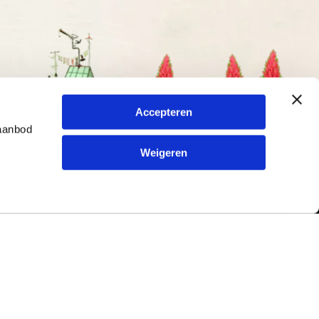
Accepteren
 aanbod
Weigeren
Contact
ur en
Typetuin
79
Kreitenmolenstraat 198
5071 BL Udenhout