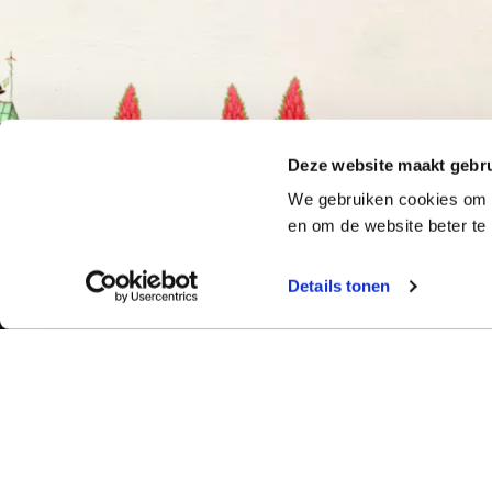
Deze website maakt gebru
We gebruiken cookies om o
en om de website beter te 
Details tonen
Bekijk ook:
Meer dan 50 ja
Typetuin verzorg
Locaties
succes klassikal
Typecursus voor volwassenen
bieden we bekro