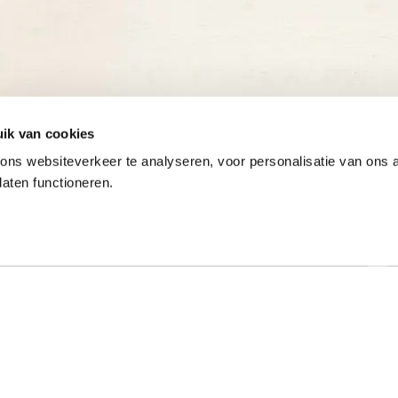
ik van cookies
ns websiteverkeer te analyseren, voor personalisatie van ons
laten functioneren.
Onze gewaardeerde partners
ar specialist
Hulp nodig?
t al meer dan 50 jaar met
Op werkdagen zijn we tussen 9:00 u
e typeopleidingen. Ook
17:00 uur bereikbaar op 013-52205
onde online typecursussen