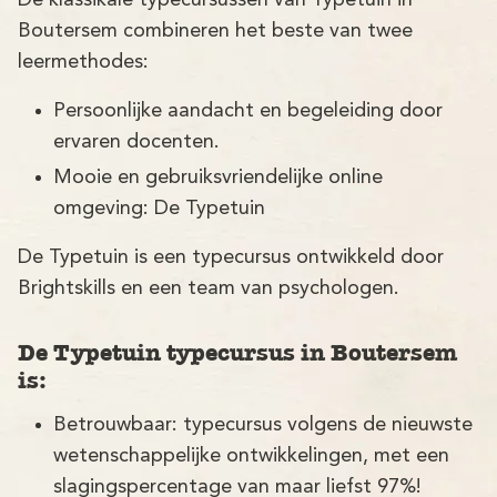
De klassikale typecursussen van Typetuin in
Demo
Boutersem combineren het beste van twee
Aanmelden
leermethodes:
Persoonlijke aandacht en begeleiding door
ervaren docenten.
Mooie en gebruiksvriendelijke online
omgeving: De Typetuin
De Typetuin is een typecursus ontwikkeld door
Brightskills en een team van psychologen.
De Typetuin typecursus in Boutersem
is:
Betrouwbaar: typecursus volgens de nieuwste
wetenschappelijke ontwikkelingen, met een
slagingspercentage van maar liefst 97%!