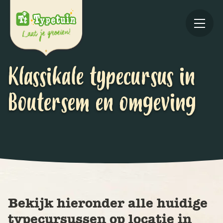
Klassikale typecursus in
Boutersem en omgeving
Online
V
Ov
Bekijk hieronder alle huidige
typecursussen op locatie in