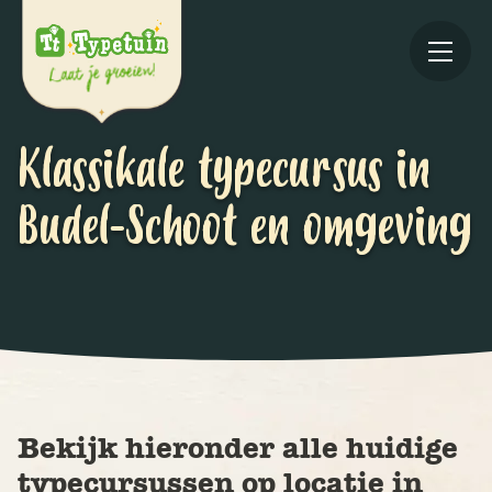
Klassikale typecursus in
Budel-Schoot en omgeving
Online
V
Ov
Bekijk hieronder alle huidige
typecursussen op locatie in