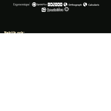
Bekijk ook:
Locaties
Typecursus voor volwassenen
Typecursus voor Vlaanderen
Nieuws & artikelen
Knoppentraining voor scholen
Ook typecoach worden?
Meer dan 50 jaar specialist
Typetuin verzorgt al meer dan 50 jaar met succes
klassikale typeopleidingen. Ook bieden we bekroonde