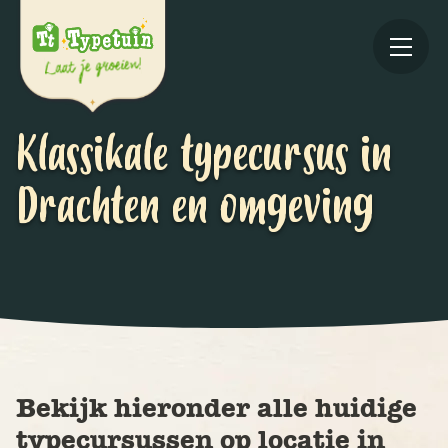
Klassikale typecursus in
Drachten en omgeving
Online
V
Ov
Bekijk hieronder alle huidige
typecursussen op locatie in