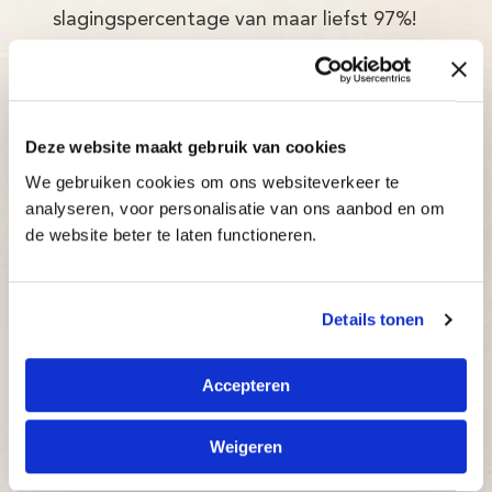
slagingspercentage van maar liefst 97%!
Adaptief: de typecursus past zich direct aan
het niveau van de cursist aan.
Inzichtelijk: docenten en ouders kunnen op elk
Deze website maakt gebruik van cookies
moment bijsturen.
We gebruiken cookies om ons websiteverkeer te
Betaalbaar: bekijk onze aantrekkelijke prijzen.
analyseren, voor personalisatie van ons aanbod en om
de website beter te laten functioneren.
Details tonen
Accepteren
Weigeren