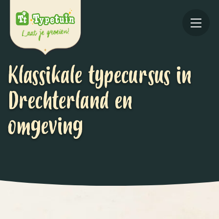
Klassikale typecursus in
Drechterland en
omgeving
Online
V
Ov