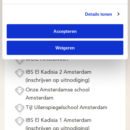
OBS De Zeeheld Amsterdam
Details tonen
(inschrijven op uitnodiging)
IBS de Kameleon Amsterdam
Accepteren
KC de Vindplaats Amsterdam
Weigeren
(inschrijving op uitnodiging)
MOC Amstelveen
IBS El Kadisia 2 Amsterdam
(inschrijven op uitnodiging)
Onze Amsterdamse school
Amsterdam
Tijl Uilenspiegelschool Amsterdam
IBS El Kadisia 1 Amsterdam
(inschrijven op uitnodiging)