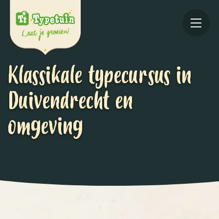
Klassikale typecursus in
Duivendrecht en
omgeving
Online
V
Ov