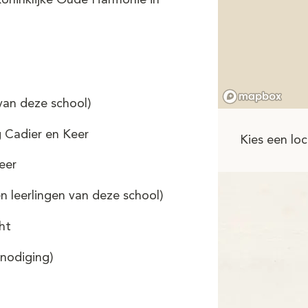
Koninklijke Oude Harmonie in
 van deze school)
 Cadier en Keer
Kies een loc
eer
n leerlingen van deze school)
ht
tnodiging)