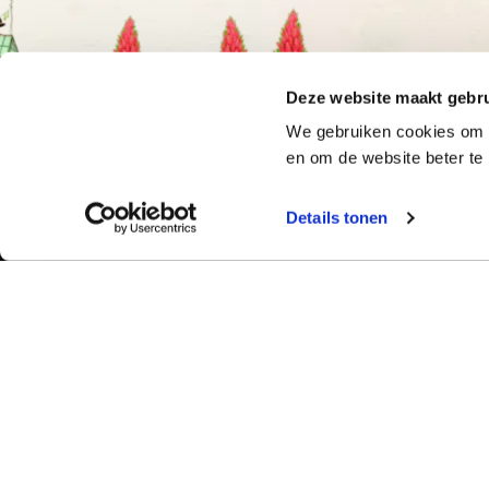
Deze website maakt gebru
We gebruiken cookies om o
en om de website beter te 
Details tonen
Bekijk ook:
Meer dan 50 ja
Typetuin verzorg
Locaties
succes klassikal
Typecursus voor volwassenen
bieden we bekro
Typecursus voor Vlaanderen
met begeleiding
ervaring en bet
Nieuws & artikelen