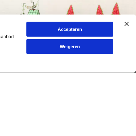
Accepteren
 aanbod
Weigeren
Contact
ur en
Typetuin
79
Kreitenmolenstraat 198
5071 BL Udenhout
Nederland
Tel.
013-5220579
|
info@typetuin.nl
rmulier