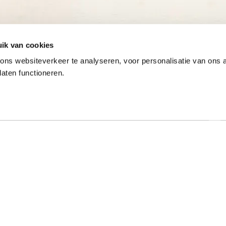
ik van cookies
ns websiteverkeer te analyseren, voor personalisatie van ons
laten functioneren.
Onze gewaardeerde partners
ar specialist
Hulp nodig?
t al meer dan 50 jaar met
Op werkdagen zijn we tussen 9:00 u
e typeopleidingen. Ook
17:00 uur bereikbaar op 013-52205
onde online typecursussen
Bekijk de veelgestelde vragen
. Mede dankzij onze
rokkenheid hebben we een
Stel een vraag via het contactfo