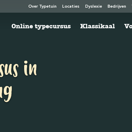
Over Typetuin
Locaties
Dyslexie
Bedrijven
Online typecursus
Klassikaal
Vo
sus in
ng