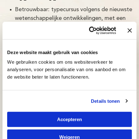
Betrouwbaar: typecursus volgens de nieuwste
wetenschappelijke ontwikkelingen, met een
slagingspercentage van maar liefst 97%!
Adaptief: de typecursus past zich direct aan
het niveau van de cursist aan.
Deze website maakt gebruik van cookies
Inzichtelijk: docenten en ouders kunnen op elk
We gebruiken cookies om ons websiteverkeer te
moment bijsturen.
analyseren, voor personalisatie van ons aanbod en om
Betaalbaar: bekijk onze aantrekkelijke prijzen.
de website beter te laten functioneren.
Details tonen
Accepteren
Weigeren