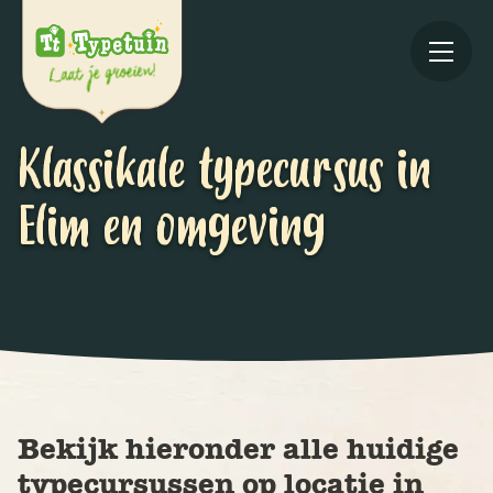
Klassikale typecursus in
Elim en omgeving
Online
V
Ov
Bekijk hieronder alle huidige
typecursussen op locatie in