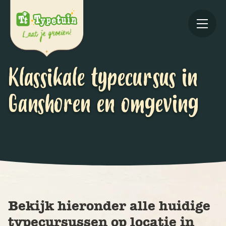
Klassikale typecursus in
Ganshoren en omgeving
Online
V
Ov
Bekijk hieronder alle huidige
typecursussen op locatie in