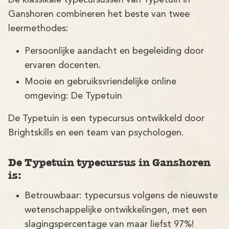
De klassikale typecursussen van Typetuin in
Demo
Ganshoren combineren het beste van twee
Aanmelden
leermethodes:
Persoonlijke aandacht en begeleiding door
ervaren docenten.
Mooie en gebruiksvriendelijke online
omgeving: De Typetuin
De Typetuin is een typecursus ontwikkeld door
Brightskills en een team van psychologen.
De Typetuin typecursus in Ganshoren
is:
Betrouwbaar: typecursus volgens de nieuwste
wetenschappelijke ontwikkelingen, met een
slagingspercentage van maar liefst 97%!