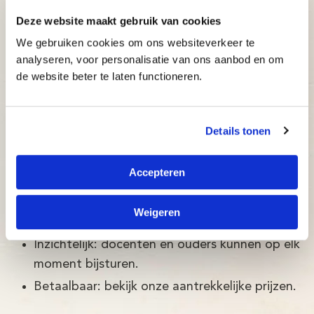
omgeving: De Typetuin
Deze website maakt gebruik van cookies
De Typetuin is een typecursus ontwikkeld door
We gebruiken cookies om ons websiteverkeer te
Brightskills en een team van psychologen.
analyseren, voor personalisatie van ons aanbod en om
de website beter te laten functioneren.
De Typetuin typecursus in
Geertruidenberg is:
Details tonen
Betrouwbaar: typecursus volgens de nieuwste
wetenschappelijke ontwikkelingen, met een
Accepteren
slagingspercentage van maar liefst 97%!
Adaptief: de typecursus past zich direct aan
Weigeren
het niveau van de cursist aan.
Inzichtelijk: docenten en ouders kunnen op elk
moment bijsturen.
Betaalbaar: bekijk onze aantrekkelijke prijzen.