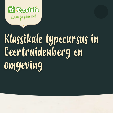
Klassikale typecursus in
Geertruidenberg en
omgeving
Online
V
Ov