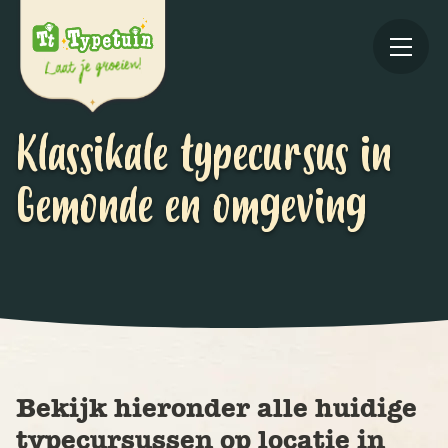
Klassikale typecursus in
Gemonde en omgeving
Online
V
Ov
Bekijk hieronder alle huidige
typecursussen op locatie in