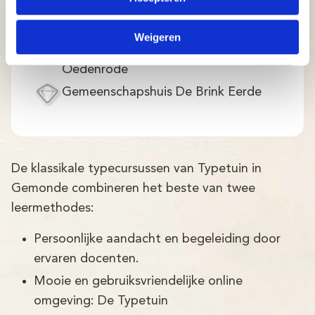
plaats in gemeenschapshuis de Brink
in Eerde, inschrijven daar mogelijk)
Weigeren
RK Basisschool Eerschot Sint
Oedenrode
Gemeenschapshuis De Brink Eerde
De klassikale typecursussen van Typetuin in
Gemonde combineren het beste van twee
leermethodes:
Persoonlijke aandacht en begeleiding door
ervaren docenten.
Mooie en gebruiksvriendelijke online
omgeving: De Typetuin