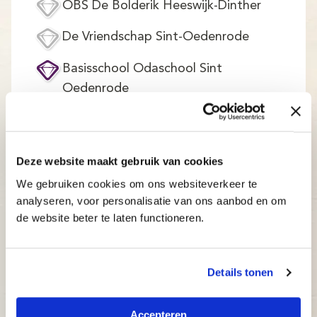
OBS De Bolderik Heeswijk-Dinther
De Vriendschap Sint-Oedenrode
Basisschool Odaschool Sint
Oedenrode
Kindcentrum de Kameleon 's-
Hertogenbosch
Gemeenschapshuis Den Domp
Deze website maakt gebruik van cookies
Haaren
We gebruiken cookies om ons websiteverkeer te
RKBS 't Palet Heeswijk-Dinther
analyseren, voor personalisatie van ons aanbod en om
de website beter te laten functioneren.
BS Dommelrode Sint-Oedenrode
Cultureel Educatief Centrum
Details tonen
Mariëndael Sint-Oedenrode
Kindcentrum Eerderwijs (cursus vindt
Accepteren