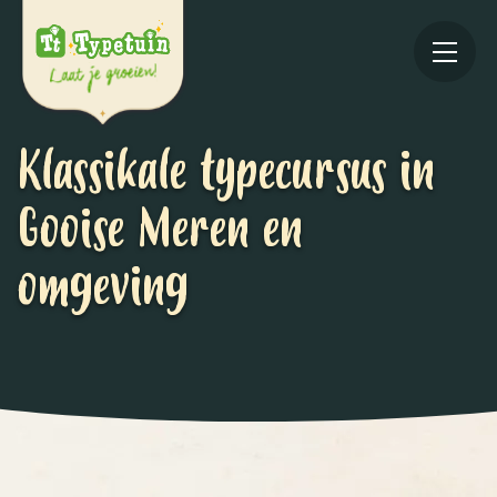
Klassikale typecursus in
Gooise Meren en
omgeving
Online
V
Ov