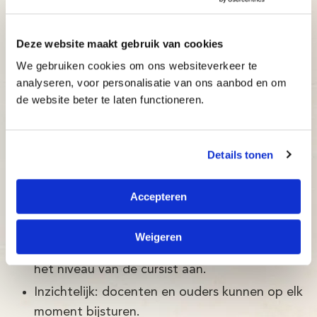
ervaren docenten.
Mooie en gebruiksvriendelijke online
Deze website maakt gebruik van cookies
omgeving: De Typetuin
We gebruiken cookies om ons websiteverkeer te
De Typetuin is een typecursus ontwikkeld door
analyseren, voor personalisatie van ons aanbod en om
de website beter te laten functioneren.
Brightskills en een team van psychologen.
De Typetuin typecursus in Gooise
Details tonen
Meren is:
Betrouwbaar: typecursus volgens de nieuwste
Accepteren
wetenschappelijke ontwikkelingen, met een
slagingspercentage van maar liefst 97%!
Weigeren
Adaptief: de typecursus past zich direct aan
het niveau van de cursist aan.
Inzichtelijk: docenten en ouders kunnen op elk
moment bijsturen.