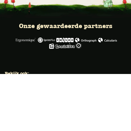
Onze gewaardeerde partners
Bekijk ook:
Locaties
Typecursus voor volwassenen
Typecursus voor Vlaanderen
Nieuws & artikelen
Knoppentraining voor scholen
Ook typecoach worden?