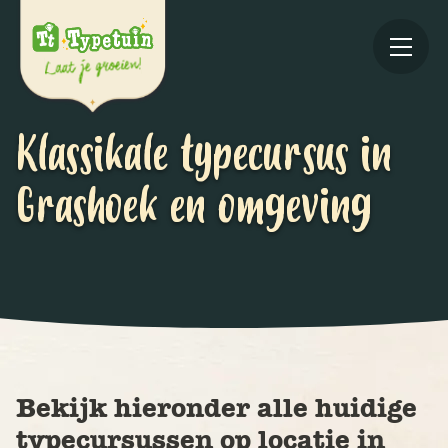
Klassikale typecursus in
Grashoek en omgeving
Online
V
Ov
Bekijk hieronder alle huidige
typecursussen op locatie in