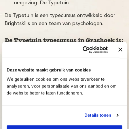
omgeving: De Typetuin
De Typetuin is een typecursus ontwikkeld door
Brightskills en een team van psychologen.
De Typetuin typecursus in Grashoek is:
Betrouwbaar: typecursus volgens de nieuwste
wetenschappelijke ontwikkelingen, met een
slagingspercentage van maar liefst 97%!
Deze website maakt gebruik van cookies
Adaptief: de typecursus past zich direct aan
We gebruiken cookies om ons websiteverkeer te
het niveau van de cursist aan.
analyseren, voor personalisatie van ons aanbod en om
de website beter te laten functioneren.
Inzichtelijk: docenten en ouders kunnen op elk
moment bijsturen.
Betaalbaar: bekijk onze aantrekkelijke prijzen.
Details tonen