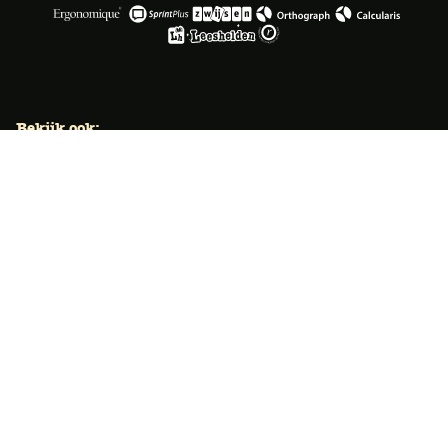
Bekijk ook:
Locaties
Typecursus voor volwassenen
Typecursus voor Vlaanderen
Nieuws & artikelen
Knoppentraining voor scholen
Ook typecoach worden?
Meer dan 50 jaar specialist
Typetuin verzorgt al meer dan 50 jaar met succes
klassikale typeopleidingen. Ook bieden we bekroonde