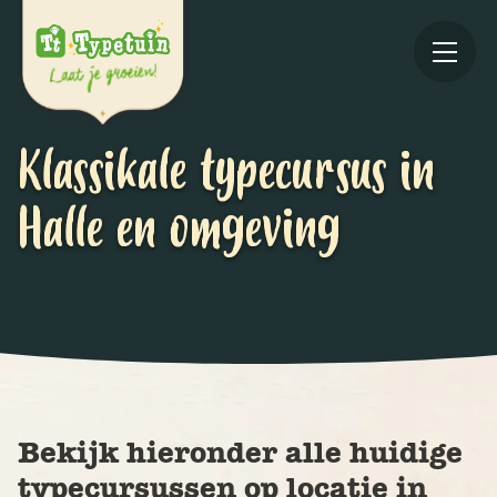
Klassikale typecursus in
Halle en omgeving
Online
V
Ov
Bekijk hieronder alle huidige
typecursussen op locatie in