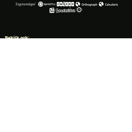
Bekijk ook:
Locaties
Typecursus voor volwassenen
Typecursus voor Vlaanderen
Nieuws & artikelen
Knoppentraining voor scholen
Ook typecoach worden?
Meer dan 50 jaar specialist
Typetuin verzorgt al meer dan 50 jaar met succes
klassikale typeopleidingen. Ook bieden we bekroonde