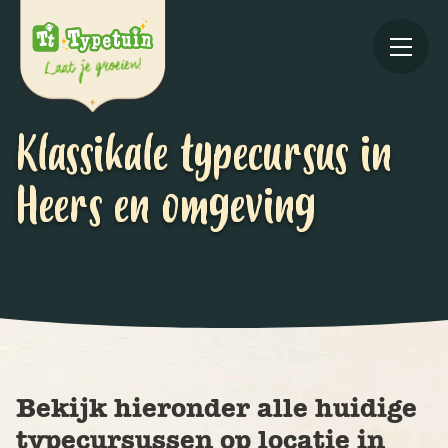
Klassikale typecursus in
Heers en omgeving
Online
V
Ov
Bekijk hieronder alle huidige
typecursussen op locatie in