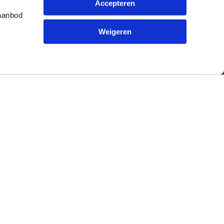
Accepteren
 aanbod
Weigeren
Contact
ur en
Typetuin
79
Kreitenmolenstraat 198
5071 BL Udenhout
Nederland
Tel.
013-5220579
|
info@typetuin.nl
rmulier