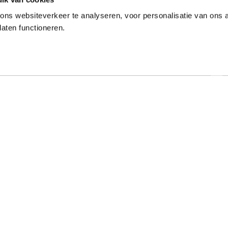
ns websiteverkeer te analyseren, voor personalisatie van ons
laten functioneren.
Onze gewaardeerde partners
ar specialist
Hulp nodig?
t al meer dan 50 jaar met
Op werkdagen zijn we tussen 9:00 u
e typeopleidingen. Ook
17:00 uur bereikbaar op 013-52205
onde online typecursussen
Bekijk de veelgestelde vragen
. Mede dankzij onze
rokkenheid hebben we een
Stel een vraag via het contactfo
age van boven de 97%.
Klachtenprocedure Typetuin