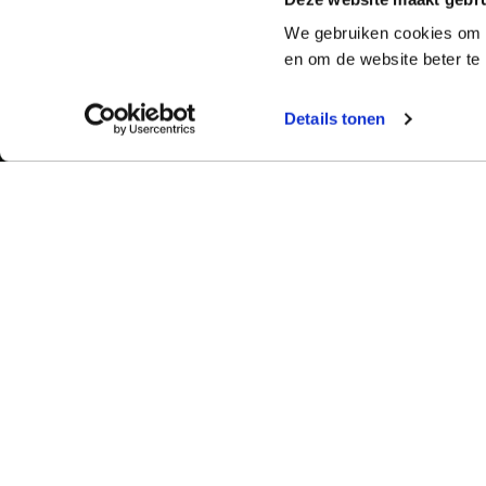
We gebruiken cookies om o
en om de website beter te 
Details tonen
Bekijk ook:
Meer dan 50 ja
Typetuin verzorg
Locaties
succes klassikal
Typecursus voor volwassenen
bieden we bekro
Typecursus voor Vlaanderen
met begeleiding
ervaring en bet
Nieuws & artikelen
slagingspercent
Knoppentraining voor scholen
Ook typecoach worden?