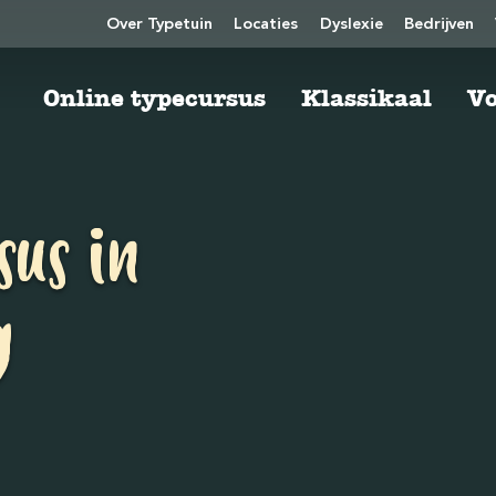
Over Typetuin
Locaties
Dyslexie
Bedrijven
Online typecursus
Klassikaal
Vo
sus in
g