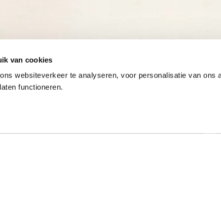
ik van cookies
ns websiteverkeer te analyseren, voor personalisatie van ons
laten functioneren.
Onze gewaardeerde partners
ar specialist
Hulp nodig?
t al meer dan 50 jaar met
Op werkdagen zijn we tussen 9:00 u
e typeopleidingen. Ook
17:00 uur bereikbaar op 013-52205
onde online typecursussen
Bekijk de veelgestelde vragen
. Mede dankzij onze