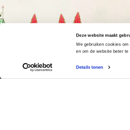
Deze website maakt gebru
We gebruiken cookies om o
en om de website beter te 
Details tonen
Bekijk ook:
Meer dan 50 ja
Typetuin verzorg
Locaties
succes klassikal
Typecursus voor volwassenen
bieden we bekro
Typecursus voor Vlaanderen
met begeleiding