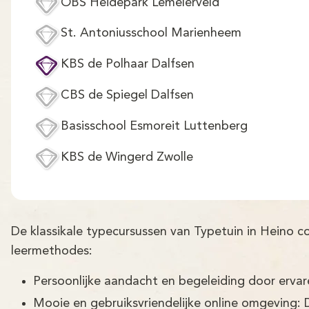
OBS Heidepark Lemelerveld
St. Antoniusschool Marienheem
KBS de Polhaar Dalfsen
CBS de Spiegel Dalfsen
Basisschool Esmoreit Luttenberg
KBS de Wingerd Zwolle
De klassikale typecursussen van Typetuin in Heino 
leermethodes:
Persoonlijke aandacht en begeleiding door erva
Mooie en gebruiksvriendelijke online omgeving: 