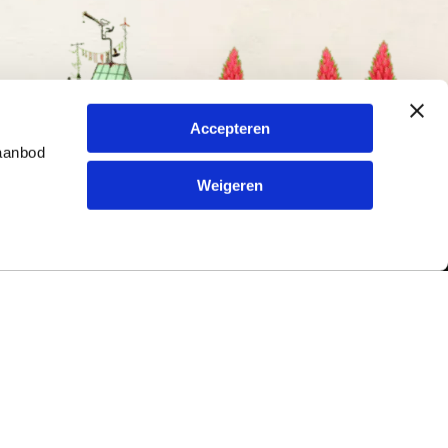
Accepteren
 aanbod
Weigeren
Contact
ur en
Typetuin
79
Kreitenmolenstraat 198
5071 BL Udenhout
Nederland