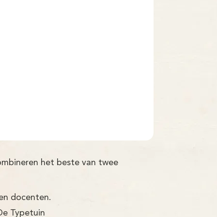
combineren het beste van twee
ren docenten.
De Typetuin