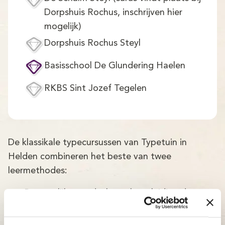
Dorpshuis Rochus, inschrijven hier
mogelijk)
Dorpshuis Rochus Steyl
Basisschool De Glundering Haelen
RKBS Sint Jozef Tegelen
De klassikale typecursussen van Typetuin in
Helden combineren het beste van twee
leermethodes:
Persoonlijke aandacht en begeleiding door
ervaren docenten.
Mooie en gebruiksvriendelijke online