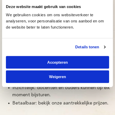
omgeving: De Typetuin
Deze website maakt gebruik van cookies
We gebruiken cookies om ons websiteverkeer te
De Typetuin is een typecursus ontwikkeld door
analyseren, voor personalisatie van ons aanbod en om
Brightskills en een team van psychologen.
de website beter te laten functioneren.
De Typetuin typecursus in Helden is:
Details tonen
Betrouwbaar: typecursus volgens de nieuwste
wetenschappelijke ontwikkelingen, met een
Accepteren
slagingspercentage van maar liefst 97%!
Adaptief: de typecursus past zich direct aan
Weigeren
het niveau van de cursist aan.
Inzichtelijk: docenten en ouders kunnen op elk
moment bijsturen.
Betaalbaar: bekijk onze aantrekkelijke prijzen.