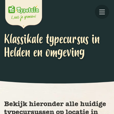
Klassikale typecursus in
Helden en omgeving
Online
V
Ov
Bekijk hieronder alle huidige
typecursussen op locatie in