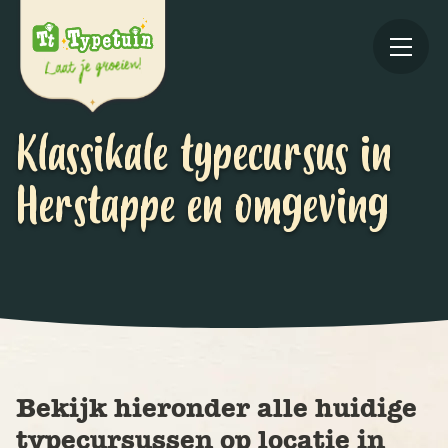
Klassikale typecursus in
Herstappe en omgeving
Online
V
Ov
Bekijk hieronder alle huidige
typecursussen op locatie in