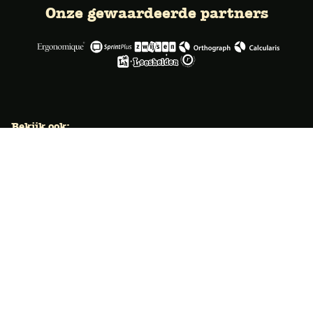
Onze gewaardeerde partners
Bekijk ook:
Locaties
Typecursus voor volwassenen
Typecursus voor Vlaanderen
Nieuws & artikelen
Knoppentraining voor scholen
Ook typecoach worden?
Meer dan 50 jaar specialist