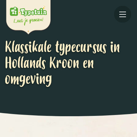
Klassikale typecursus in
Hollands Kroon en
omgeving
Online
V
Ov