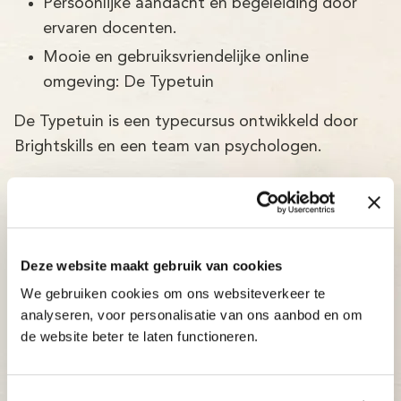
Persoonlijke aandacht en begeleiding door
ervaren docenten.
Mooie en gebruiksvriendelijke online
omgeving: De Typetuin
De Typetuin is een typecursus ontwikkeld door
Brightskills en een team van psychologen.
De Typetuin typecursus in Hooge
Mierde is:
Betrouwbaar: typecursus volgens de nieuwste
Deze website maakt gebruik van cookies
wetenschappelijke ontwikkelingen, met een
We gebruiken cookies om ons websiteverkeer te
slagingspercentage van maar liefst 97%!
analyseren, voor personalisatie van ons aanbod en om
Adaptief: de typecursus past zich direct aan
de website beter te laten functioneren.
het niveau van de cursist aan.
Inzichtelijk: docenten en ouders kunnen op elk