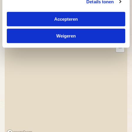
Details tonen
moment bijsturen.
Betaalbaar: bekijk onze aantrekkelijke prijzen.
Accepteren
Weigeren