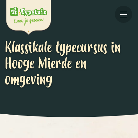
Klassikale typecursus in
Hooge Mierde en
omgeving
Online
V
Ov