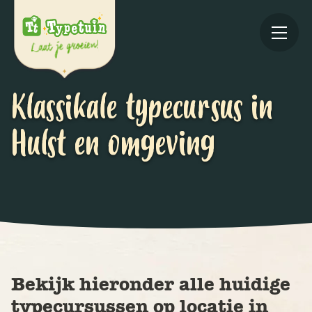
Klassikale typecursus in
Hulst en omgeving
Online
V
Ov
Bekijk hieronder alle huidige
typecursussen op locatie in