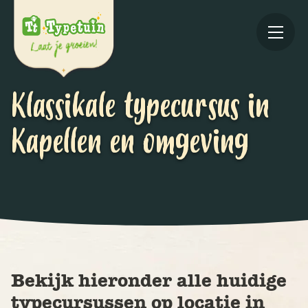
Klassikale typecursus in
Kapellen en omgeving
Online
V
Ov
Bekijk hieronder alle huidige
typecursussen op locatie in