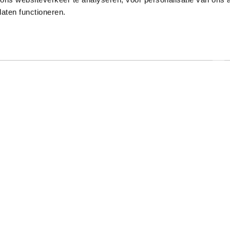
laten functioneren.
Onze gewaardeerde partners
ar specialist
Hulp nodig?
t al meer dan 50 jaar met
Op werkdagen zijn we tussen 9:00 u
e typeopleidingen. Ook
17:00 uur bereikbaar op 013-52205
onde online typecursussen
Bekijk de veelgestelde vragen
. Mede dankzij onze
rokkenheid hebben we een
Stel een vraag via het contactfo
age van boven de 97%.
Klachtenprocedure Typetuin