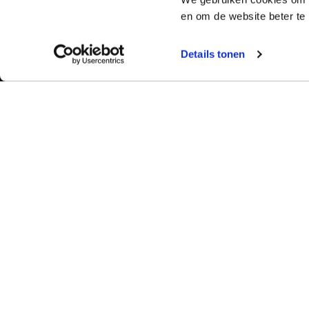
en om de website beter te 
Details tonen
Bekijk ook:
Meer dan 50 ja
Typetuin verzorg
Locaties
succes klassikal
Typecursus voor volwassenen
bieden we bekro
Typecursus voor Vlaanderen
met begeleiding
ervaring en bet
Nieuws & artikelen
slagingspercent
Knoppentraining voor scholen
Ook typecoach worden?