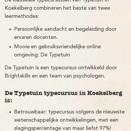
De klassikale typecursussen van Typetuin in
Demo
Koekelberg combineren het beste van twee
Aanmelden
leermethodes:
Persoonlijke aandacht en begeleiding door
ervaren docenten.
Mooie en gebruiksvriendelijke online
omgeving: De Typetuin
De Typetuin is een typecursus ontwikkeld door
Brightskills en een team van psychologen.
De Typetuin typecursus in Koekelberg
is:
Betrouwbaar: typecursus volgens de nieuwste
wetenschappelijke ontwikkelingen, met een
slagingspercentage van maar liefst 97%!