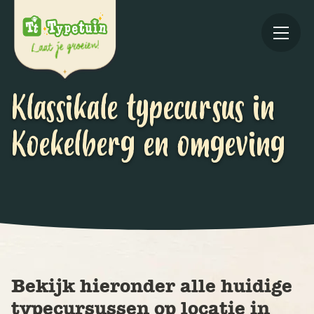
Klassikale typecursus in
Koekelberg en omgeving
Online
V
Ov
Bekijk hieronder alle huidige
typecursussen op locatie in