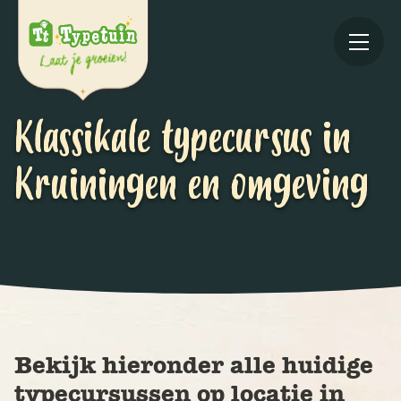
Klassikale typecursus in
Kruiningen en omgeving
Online
V
Ov
Bekijk hieronder alle huidige
typecursussen op locatie in