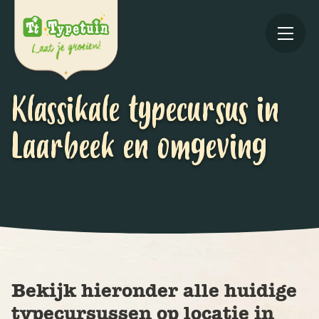
Klassikale typecursus in
Laarbeek en omgeving
Online
V
Ov
Bekijk hieronder alle huidige
typecursussen op locatie in