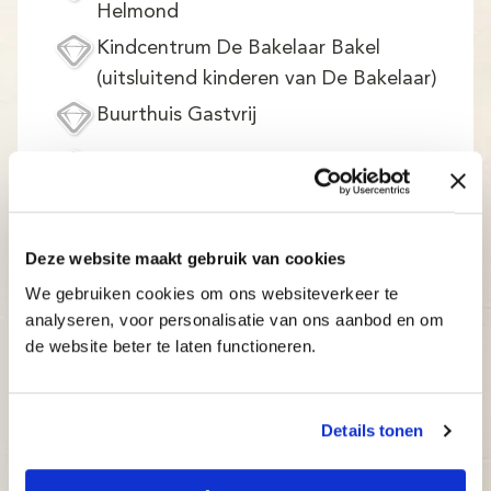
Helmond
Kindcentrum De Bakelaar Bakel
(uitsluitend kinderen van De Bakelaar)
Buurthuis Gastvrij
Gemeenschapshuis Dommelhuis Son
en Breugel
BS de Sterjasmijn Nijnsel (cursus vindt
Deze website maakt gebruik van cookies
plaats in de Vriendschap, inschrijven
daar mogelijk)
We gebruiken cookies om ons websiteverkeer te
analyseren, voor personalisatie van ons aanbod en om
Montessorischool Helmond
de website beter te laten functioneren.
(Typecursus vindt plaats bij
Wijkgebouw De Zonnesteen. Zoek
deze locatie en schrijf je daar in)
Details tonen
RKBS De Bloktempel Son