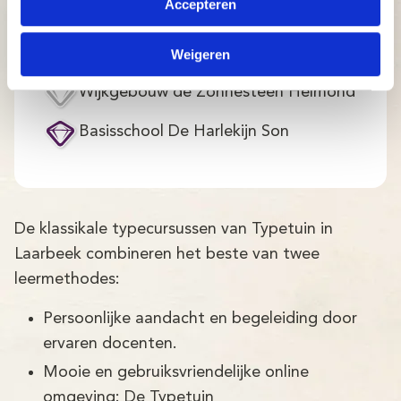
Accepteren
Wijkvereniging de Leest Veghel
PCBS De Sonnewijzer Son en Breugel
Weigeren
Wijkgebouw de Zonnesteen Helmond
Basisschool De Harlekijn Son
De klassikale typecursussen van Typetuin in
Laarbeek combineren het beste van twee
leermethodes:
Persoonlijke aandacht en begeleiding door
ervaren docenten.
Mooie en gebruiksvriendelijke online
omgeving: De Typetuin