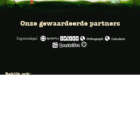
Onze gewaardeerde partners
Bekijk ook:
Locaties
Typecursus voor volwassenen
Typecursus voor Vlaanderen
Nieuws & artikelen
Knoppentraining voor scholen
Ook typecoach worden?