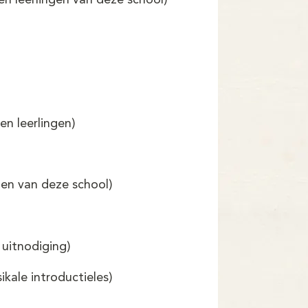
en leerlingen van deze school)
n leerlingen)
gen van deze school)
 uitnodiging)
ikale introductieles)