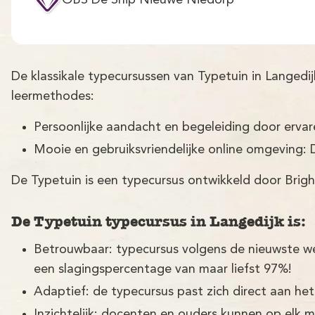
OBS De Snip Nieuwe Niedorp
De klassikale typecursussen van Typetuin in Langed
leermethodes:
Persoonlijke aandacht en begeleiding door erva
Mooie en gebruiksvriendelijke online omgeving: 
De Typetuin is een typecursus ontwikkeld door Brigh
De Typetuin typecursus in Langedijk is:
Betrouwbaar: typecursus volgens de nieuwste w
een slagingspercentage van maar liefst 97%!
Adaptief: de typecursus past zich direct aan het
Inzichtelijk: docenten en ouders kunnen op elk 