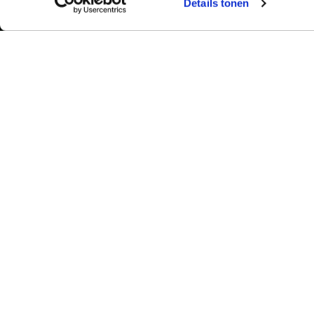
Details tonen
Bekijk ook:
Meer dan 50 ja
Typetuin verzorg
Locaties
succes klassikal
Typecursus voor volwassenen
bieden we bekro
Typecursus voor Vlaanderen
met begeleiding
ervaring en bet
Nieuws & artikelen
slagingspercent
Knoppentraining voor scholen
Ook typecoach worden?
© 2026 - Type