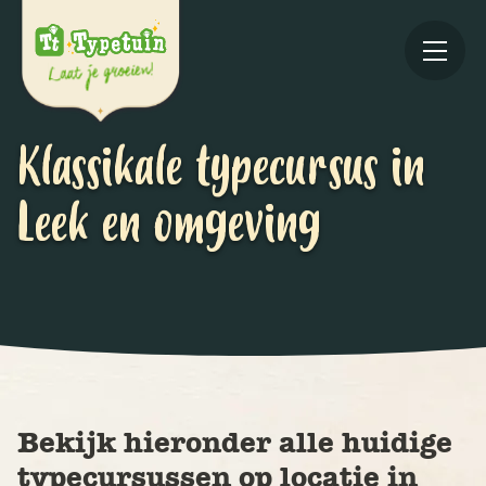
Klassikale typecursus in
Leek en omgeving
Online
V
Ov
Bekijk hieronder alle huidige
typecursussen op locatie in