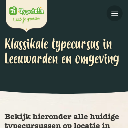
Klassikale typecursus in
Leeuwarden en omgeving
Online
V
Ov
Bekijk hieronder alle huidige
typecursussen op locatie in