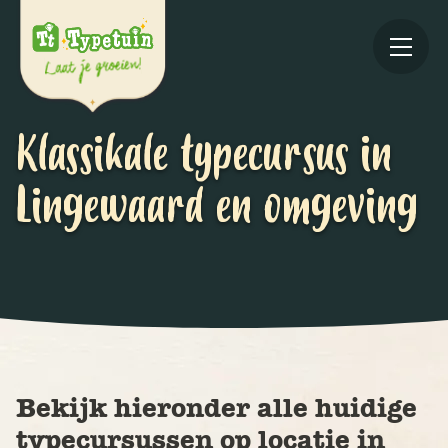
Klassikale typecursus in
Lingewaard en omgeving
Online
V
Ov
Bekijk hieronder alle huidige
typecursussen op locatie in