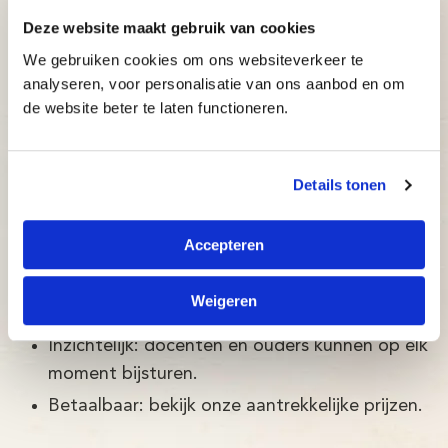
omgeving: De Typetuin
Deze website maakt gebruik van cookies
De Typetuin is een typecursus ontwikkeld door
We gebruiken cookies om ons websiteverkeer te
Brightskills en een team van psychologen.
analyseren, voor personalisatie van ons aanbod en om
de website beter te laten functioneren.
De Typetuin typecursus in Lingewaard
is:
Details tonen
Betrouwbaar: typecursus volgens de nieuwste
wetenschappelijke ontwikkelingen, met een
Accepteren
slagingspercentage van maar liefst 97%!
Adaptief: de typecursus past zich direct aan
Weigeren
het niveau van de cursist aan.
Inzichtelijk: docenten en ouders kunnen op elk
moment bijsturen.
Betaalbaar: bekijk onze aantrekkelijke prijzen.