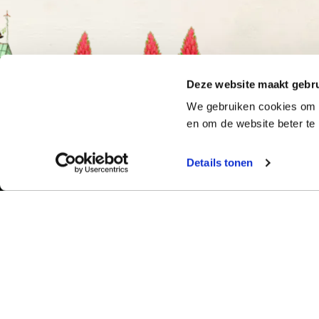
Deze website maakt gebru
We gebruiken cookies om o
en om de website beter te 
Details tonen
Bekijk ook:
Meer dan 50 ja
Typetuin verzorg
Locaties
succes klassikal
Typecursus voor volwassenen
bieden we bekro
Typecursus voor Vlaanderen
met begeleiding