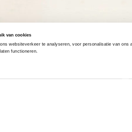
ik van cookies
ns websiteverkeer te analyseren, voor personalisatie van ons
laten functioneren.
Onze gewaardeerde partners
ar specialist
Hulp nodig?
t al meer dan 50 jaar met
Op werkdagen zijn we tussen 9:00 u
e typeopleidingen. Ook
17:00 uur bereikbaar op 013-52205
onde online typecursussen
Bekijk de veelgestelde vragen
. Mede dankzij onze