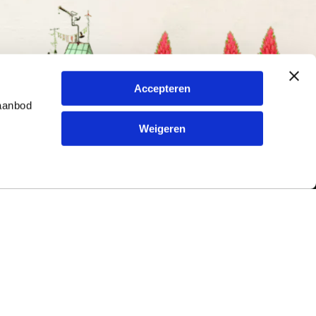
Accepteren
 aanbod
Weigeren
Contact
ur en
Typetuin
79
Kreitenmolenstraat 198
5071 BL Udenhout
Nederland