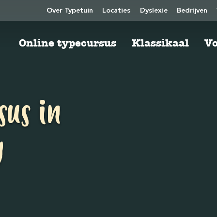
Over Typetuin
Locaties
Dyslexie
Bedrijven
Online typecursus
Klassikaal
Vo
sus in
g