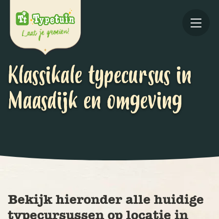
Klassikale typecursus in
Maasdijk en omgeving
Online
V
Ov
Bekijk hieronder alle huidige
typecursussen op locatie in