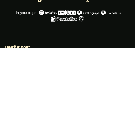
Bekijk ook:
Locaties
Typecursus voor volwassenen
Typecursus voor Vlaanderen
Nieuws & artikelen
Knoppentraining voor scholen
Ook typecoach worden?
Meer dan 50 jaar specialist
Typetuin verzorgt al meer dan 50 jaar met succes