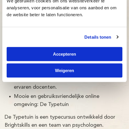
We gebruiken cookies om ons websiteverkeer te
Mariaschool Den Hoorn (loc. ONP)
analyseren, voor personalisatie van ons aanbod en om
de website beter te laten functioneren.
Prof. Mr. A. Anemaschool Den Haag
Details tonen
De klassikale typecursussen van Typetuin in
Accepteren
Maasdijk combineren het beste van twee
leermethodes:
Weigeren
Persoonlijke aandacht en begeleiding door
ervaren docenten.
Mooie en gebruiksvriendelijke online
omgeving: De Typetuin
De Typetuin is een typecursus ontwikkeld door
Brightskills en een team van psychologen.