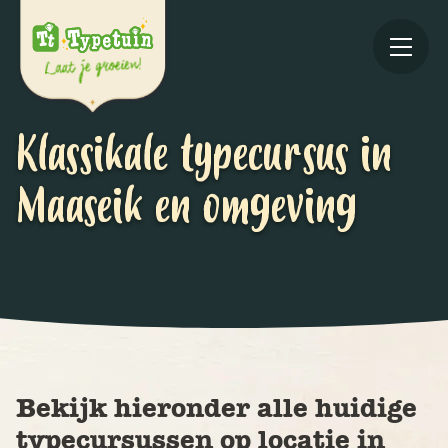
Klassikale typecursus in
Maaseik en omgeving
Online
V
Ov
Bekijk hieronder alle huidige
typecursussen op locatie in