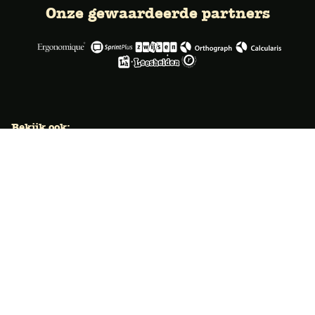
Onze gewaardeerde partners
Bekijk ook:
Locaties
Typecursus voor volwassenen
Typecursus voor Vlaanderen
Nieuws & artikelen
Knoppentraining voor scholen
Ook typecoach worden?
Meer dan 50 jaar specialist