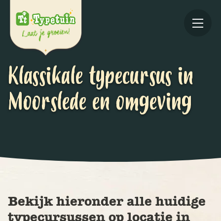
Klassikale typecursus in
Moorslede en omgeving
Online
V
Ov
Bekijk hieronder alle huidige
typecursussen op locatie in