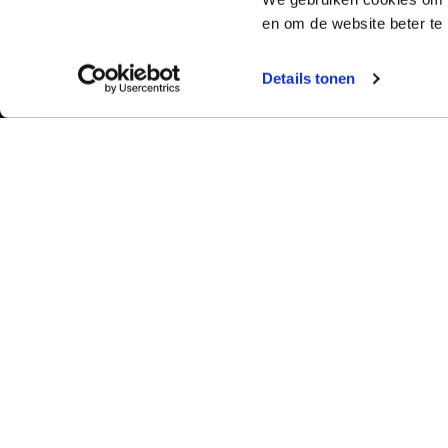
en om de website beter te 
Details tonen
Bekijk ook:
Meer dan 50 ja
Typetuin verzorg
Locaties
succes klassikal
Typecursus voor volwassenen
bieden we bekro
Typecursus voor Vlaanderen
met begeleiding
ervaring en bet
Nieuws & artikelen
slagingspercent
Knoppentraining voor scholen
Ook typecoach worden?