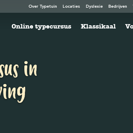
Over Typetuin
Locaties
Dyslexie
Bedrijven
Online typecursus
Klassikaal
Vo
sus in
ving