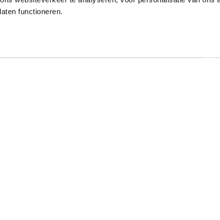
laten functioneren.
Onze gewaardeerde partners
ar specialist
Hulp nodig?
t al meer dan 50 jaar met
Op werkdagen zijn we tussen 9:00 u
e typeopleidingen. Ook
17:00 uur bereikbaar op 013-52205
onde online typecursussen
Bekijk de veelgestelde vragen
. Mede dankzij onze
rokkenheid hebben we een
Stel een vraag via het contactfo
age van boven de 97%.
Klachtenprocedure Typetuin