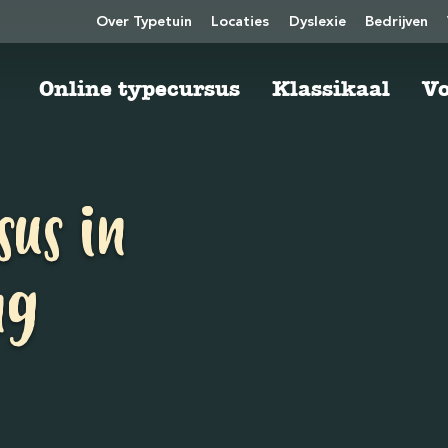
Over Typetuin
Locaties
Dyslexie
Bedrijven
Online typecursus
Klassikaal
Vo
sus in
ng