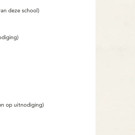
van deze school)
odiging)
en op uitnodiging)