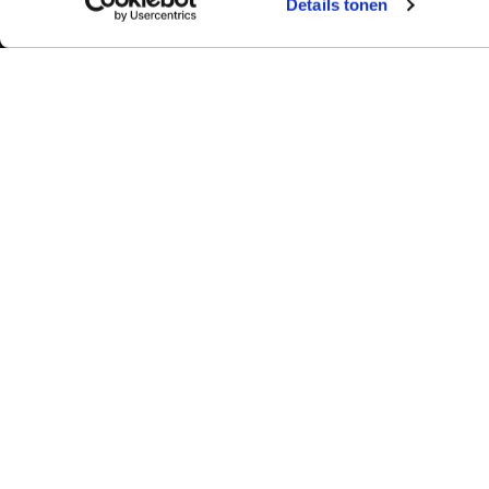
Details tonen
Bekijk ook:
Meer dan 50 ja
Typetuin verzorg
Locaties
succes klassikal
Typecursus voor volwassenen
bieden we bekro
Typecursus voor Vlaanderen
met begeleiding
ervaring en bet
Nieuws & artikelen
slagingspercent
Knoppentraining voor scholen
Ook typecoach worden?
© 2026 - Type