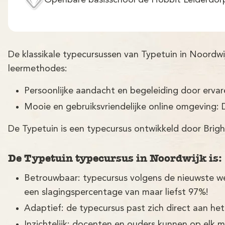
Openbare basisschool de Hobbit Leiderdor
De klassikale typecursussen van Typetuin in Noordw
leermethodes:
Persoonlijke aandacht en begeleiding door erva
Mooie en gebruiksvriendelijke online omgeving: 
De Typetuin is een typecursus ontwikkeld door Brigh
De Typetuin typecursus in Noordwijk is:
Betrouwbaar: typecursus volgens de nieuwste w
een slagingspercentage van maar liefst 97%!
Adaptief: de typecursus past zich direct aan het
Inzichtelijk: docenten en ouders kunnen op elk 