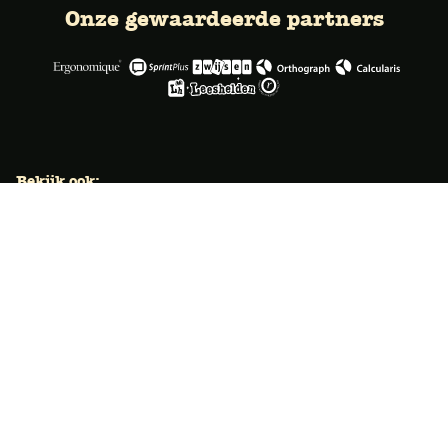
Onze gewaardeerde partners
Bekijk ook:
Locaties
Typecursus voor volwassenen
Typecursus voor Vlaanderen
Nieuws & artikelen
Knoppentraining voor scholen
Ook typecoach worden?
Meer dan 50 jaar specialist