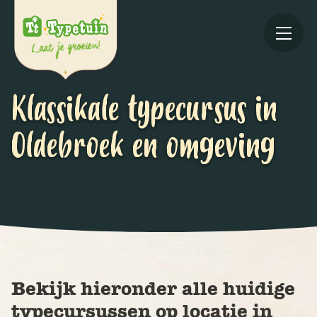
Klassikale typecursus in
Oldebroek en omgeving
Online
V
Ov
Bekijk hieronder alle huidige
typecursussen op locatie in