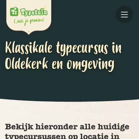
Klassikale typecursus in
Oldekerk en omgeving
Online
V
Ov
Bekijk hieronder alle huidige
typecursussen op locatie in