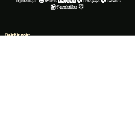
Bekijk ook:
Locaties
Typecursus voor volwassenen
Typecursus voor Vlaanderen
Nieuws & artikelen
Knoppentraining voor scholen
Ook typecoach worden?
Meer dan 50 jaar specialist
Typetuin verzorgt al meer dan 50 jaar met succes
klassikale typeopleidingen. Ook bieden we bekroonde