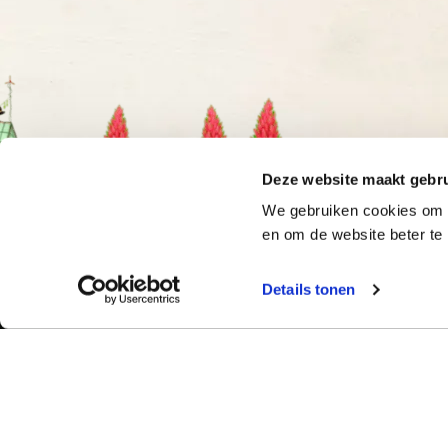
Deze website maakt gebru
We gebruiken cookies om o
en om de website beter te 
Details tonen
Bekijk ook:
Meer dan 50 ja
Typetuin verzorg
Locaties