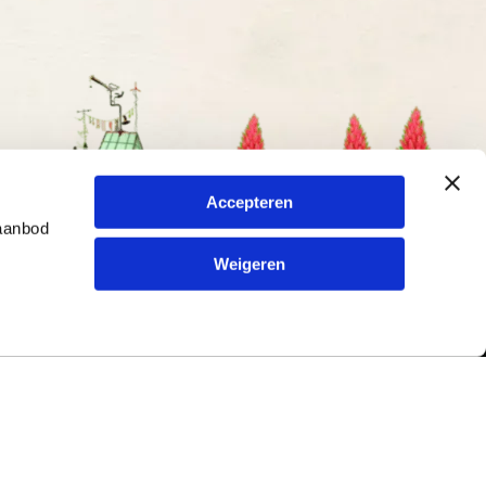
Accepteren
 aanbod
Weigeren
Contact
ur en
Typetuin