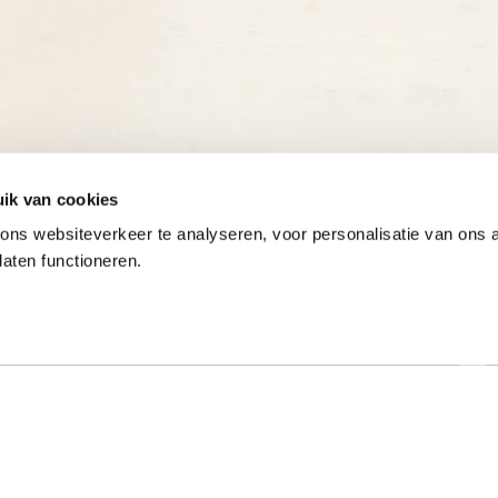
ik van cookies
ns websiteverkeer te analyseren, voor personalisatie van ons
laten functioneren.
Onze gewaardeerde partners
ar specialist
Hulp nodig?
t al meer dan 50 jaar met
Op werkdagen zijn we tussen 9:00 u