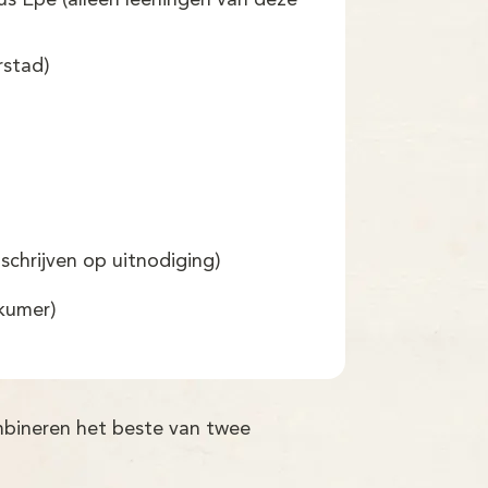
s Epe (alleen leerlingen van deze
rstad)
schrijven op uitnodiging)
kkumer)
ombineren het beste van twee