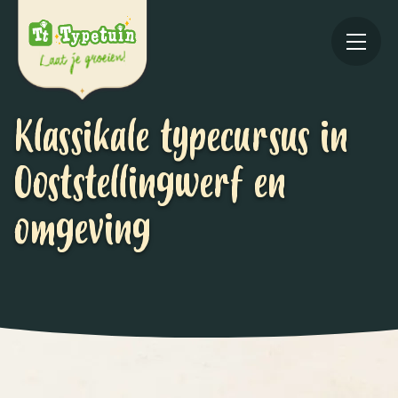
Klassikale typecursus in
Ooststellingwerf en
omgeving
Online
V
Ov