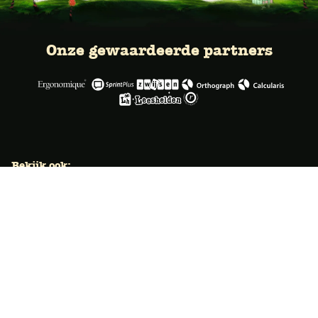
Onze gewaardeerde partners
Bekijk ook:
Locaties
Typecursus voor volwassenen
Typecursus voor Vlaanderen
Nieuws & artikelen
Knoppentraining voor scholen
Ook typecoach worden?