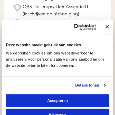
OBS De Dorpsakker Assendelft
(inschrijven op uitnodiging)
CBS De Rank (dependance)
DKC De Kleine Kapitein Amsterdam
(inschrijven op uitnodiging)
Deze website maakt gebruik van cookies
OBS Noorderlicht Purmerend (cursus
We gebruiken cookies om ons websiteverkeer te
wordt gegeven bij Wijkplein Where,
analyseren, voor personalisatie van ons aanbod en om
hier inschrijven mogelijk)
de website beter te laten functioneren.
Hildebrand- van Loonschool
Amsterdam (alleen leerlingen van
Details tonen
deze school)
Brede School Beemster De Bloeiende
Accepteren
Perelaar Zuidoostbeemster (alleen
leerlingen van de basisscholen in
Weigeren