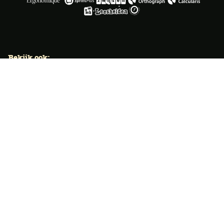
Bekijk ook:
Locaties
Typecursus voor volwassenen
Typecursus voor Vlaanderen
Nieuws & artikelen
Knoppentraining voor scholen
Ook typecoach worden?
Meer dan 50 jaar specialist
Typetuin verzorgt al meer dan 50 jaar met succes
klassikale typeopleidingen. Ook bieden we bekroonde