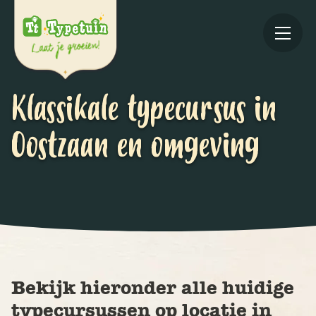
Klassikale typecursus in
Oostzaan en omgeving
Online
V
Ov
Bekijk hieronder alle huidige
typecursussen op locatie in